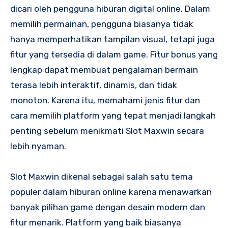
dicari oleh pengguna hiburan digital online. Dalam
memilih permainan, pengguna biasanya tidak
hanya memperhatikan tampilan visual, tetapi juga
fitur yang tersedia di dalam game. Fitur bonus yang
lengkap dapat membuat pengalaman bermain
terasa lebih interaktif, dinamis, dan tidak
monoton. Karena itu, memahami jenis fitur dan
cara memilih platform yang tepat menjadi langkah
penting sebelum menikmati Slot Maxwin secara
lebih nyaman.
Slot Maxwin dikenal sebagai salah satu tema
populer dalam hiburan online karena menawarkan
banyak pilihan game dengan desain modern dan
fitur menarik. Platform yang baik biasanya