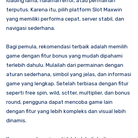
loading lama, halaman error, atau permainan
terputus. Karena itu, pilih platform Slot Maxwin
yang memiliki performa cepat, server stabil, dan
navigasi sederhana.
Bagi pemula, rekomendasi terbaik adalah memilih
game dengan fitur bonus yang mudah dipahami
terlebih dahulu. Mulailah dari permainan dengan
aturan sederhana, simbol yang jelas, dan informasi
game yang lengkap. Setelah terbiasa dengan fitur
seperti free spin, wild, sctter, multiplier, dan bonus
round, pengguna dapat mencoba game lain
dengan fitur yang lebih kompleks dan visual lebih
dinamis.