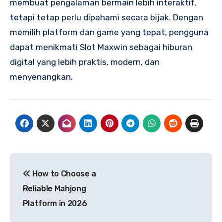
membuat pengalaman bermain lebih interaktif,
tetapi tetap perlu dipahami secara bijak. Dengan
memilih platform dan game yang tepat, pengguna
dapat menikmati Slot Maxwin sebagai hiburan
digital yang lebih praktis, modern, dan
menyenangkan.
Navigasi
How to Choose a
pos
Reliable Mahjong
Platform in 2026