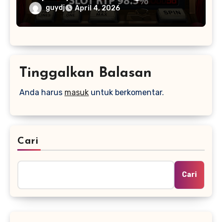
guydj
April 4, 2026
Tinggalkan Balasan
Anda harus
masuk
untuk berkomentar.
Cari
Cari