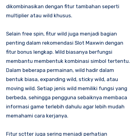
dikombinasikan dengan fitur tambahan seperti
multiplier atau wild khusus.
Selain free spin, fitur wild juga menjadi bagian
penting dalam rekomendasi Slot Maxwin dengan
fitur bonus lengkap. Wild biasanya berfungsi
membantu membentuk kombinasi simbol tertentu.
Dalam beberapa permainan, wild hadir dalam
bentuk biasa, expanding wild, sticky wild, atau
moving wild. Setiap jenis wild memiliki fungsi yang
berbeda, sehingga pengguna sebaiknya membaca
informasi game terlebih dahulu agar lebih mudah
memahami cara kerjanya.
Fitur sctter juga sering menjadi perhatian