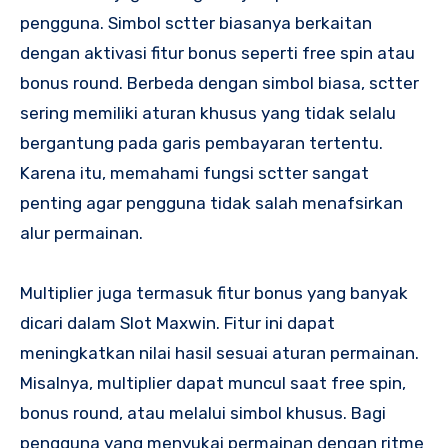
pengguna. Simbol sctter biasanya berkaitan
dengan aktivasi fitur bonus seperti free spin atau
bonus round. Berbeda dengan simbol biasa, sctter
sering memiliki aturan khusus yang tidak selalu
bergantung pada garis pembayaran tertentu.
Karena itu, memahami fungsi sctter sangat
penting agar pengguna tidak salah menafsirkan
alur permainan.
Multiplier juga termasuk fitur bonus yang banyak
dicari dalam Slot Maxwin. Fitur ini dapat
meningkatkan nilai hasil sesuai aturan permainan.
Misalnya, multiplier dapat muncul saat free spin,
bonus round, atau melalui simbol khusus. Bagi
pengguna yang menyukai permainan dengan ritme