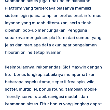
Keamanan akses juga tidak boleh diabaikan.
Platform yang terpercaya biasanya memiliki
sistem login jelas, tampilan profesional, informasi
layanan yang mudah ditemukan, serta tidak
dipenuhi pop-up mencurigakan. Pengguna
sebaiknya mengakses platform dari sumber yang
jelas dan menjaga data akun agar pengalaman
hiburan online tetap nyaman.
Kesimpulannya, rekomendasi Slot Maxwin dengan
fitur bonus lengkap sebaiknya memperhatikan
beberapa aspek utama, seperti free spin, wild,
sctter, multiplier, bonus round, tampilan mobile
friendly, server stabil, navigasi mudah, dan
keamanan akses. Fitur bonus yang lengkap dapat