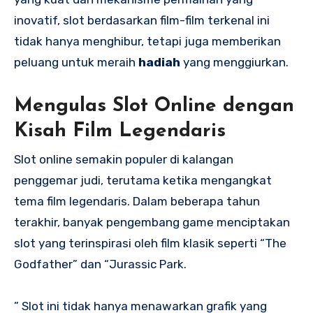
inovatif, slot berdasarkan film-film terkenal ini
tidak hanya menghibur, tetapi juga memberikan
peluang untuk meraih
hadiah
yang menggiurkan.
Mengulas Slot Online dengan
Kisah Film Legendaris
Slot online semakin populer di kalangan
penggemar judi, terutama ketika mengangkat
tema film legendaris. Dalam beberapa tahun
terakhir, banyak pengembang game menciptakan
slot yang terinspirasi oleh film klasik seperti “The
Godfather” dan “Jurassic Park.
” Slot ini tidak hanya menawarkan grafik yang