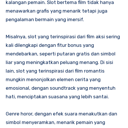
kalangan pemain. Slot bertema film tidak hanya
menawarkan grafis yang menarik tetapi juga
pengalaman bermain yang imersif.
Misalnya, slot yang terinspirasi dari film aksi sering
kali dilengkapi dengan fitur bonus yang
mendebarkan, seperti putaran gratis dan simbol
liar yang meningkatkan peluang menang. Di sisi
lain, slot yang terinspirasi dari film romantis
mungkin menonjolkan elemen cerita yang
emosional, dengan soundtrack yang menyentuh
hati, menciptakan suasana yang lebih santai.
Genre horor, dengan efek suara menakutkan dan
simbol menyeramkan, menarik pemain yang