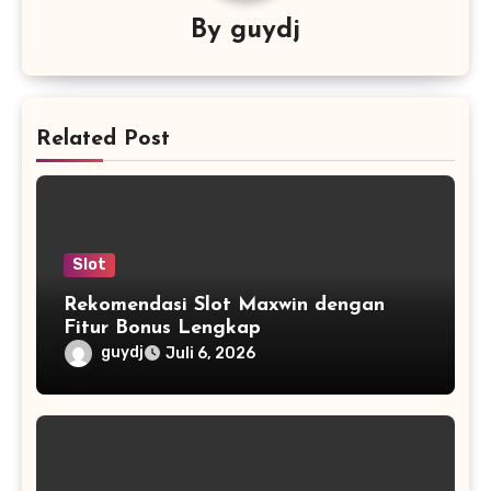
By
guydj
Related Post
Slot
Rekomendasi Slot Maxwin dengan
Fitur Bonus Lengkap
guydj
Juli 6, 2026