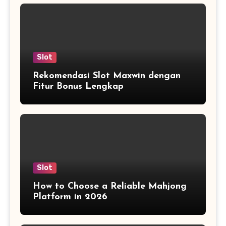
Slot
Rekomendasi Slot Maxwin dengan
Fitur Bonus Lengkap
Slot
How to Choose a Reliable Mahjong
Platform in 2026