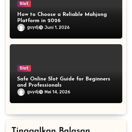
Slot
How to Choose a Reliable Mahjong
Platform in 2026
guydj
Juni 1, 2026
Slot
Safe Online Slot Guide for Beginners
and Professionals
guydj
Mei 14, 2026
Tinggalkan Balasan